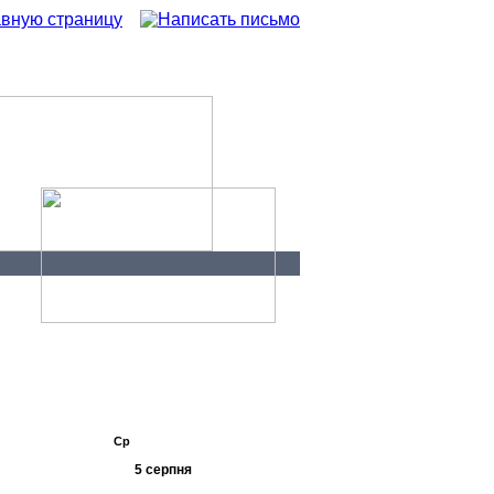
а каналі
Контакти
я
Пн
Вт
Ср
Чт
Пт
Сб
Нд
5 серпня