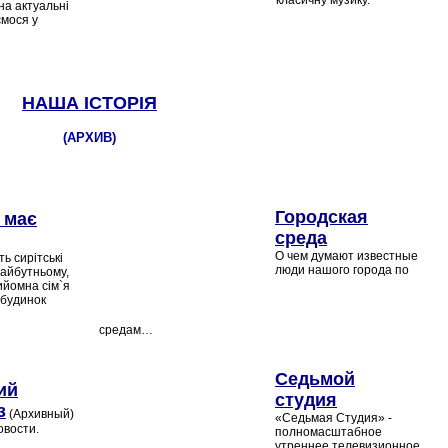
класичну музику.
на актуальні
ємося у
НАША ІСТОРІЯ
(АРХИВ)
Городская
 має
среда
О чем думают известные
ь сирітські
люди нашого города по
майбутньому,
ийомна сім`я
 будинок
пу.
средам…
Седьмой
ий
студия
з
(Архивный)
«Седьмая Студия» -
овости.
полномасштабное
утреннее телевизионное