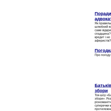
Порад
адвока
Як правиль
шлюбний ко
саме відкр
спадщина?
кредит і не
аферистів
Погодк
Про погоду т
Батьків
збори
Ток-шоу «Ба
збори». Ро
різноманітн
суперечки 
протилежн