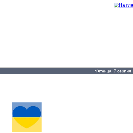
Наші проєкти
Проєкти партнерів
Реклама н
п’ятница, 7 серпн