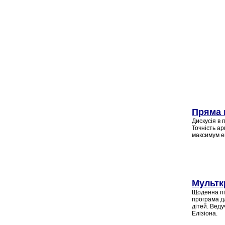
Пряма 
Дискусія в 
Точність ар
максимум е
Мультк
Щоденна п
програма д
дітей.
Ведуч
Елізіона.