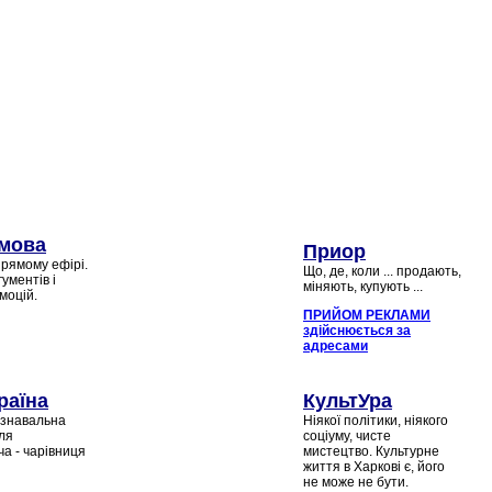
мова
Приор
прямому ефірі.
Що, де, коли ... продають,
гументів і
міняють, купують ...
моцій.
ПРИЙОМ РЕКЛАМИ
здійснюється за
адресами
раїна
КультУра
ізнавальна
Ніякої політики, ніякого
ля
соціуму, чисте
а - чарівниця
мистецтво. Культурне
життя в Харкові є, його
не може не бути.