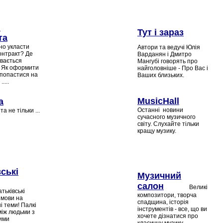
и
Тут і зараз
та
но укласти
Автори та ведучі Юлія
нтракт? Де
Варданян і Дмитро
ивається
Мангубі говорять про
 Як оформити
найголовніше - Про Вас і
 попастися на
Ваших близьких.
?
.....
MusiсHall
а
Останні новини
а не тільки ...
сучасного музичного
світу. Слухайте тільки
кращу музику.
ські
Музичний
салон
Великі
тьківські
композитори, творча
змови на
спадщина, історія
і теми! Палкі
інструментів - все, що ви
між людьми з
хочете дізнатися про
ими