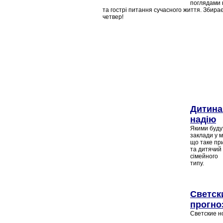
поглядами 
та гострі питання сучасного життя. Збира
четвер!
Дитина
надію
Якими будут
заклади у 
що таке пр
та дитячий
сімейного
ти
Светск
прогно
Светские н