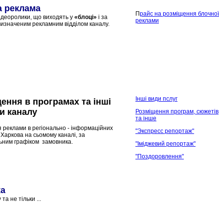
а реклама
П
райс на рoзміщення блочної
ідеоролики, що виходять у
«блоці»
і за
реклами
визначеним рекламним відділом каналу.
Інші види п
слуг
ення в програмах та інші
и каналу
Розміщення програм, сюжетів
та інше
 реклами в регіонально - інформаційних
"Экспресс репортаж"
Харкова на сьомому каналі, за
льним графіком замовника.
"Іміджевий репортаж"
"Поздоровлення"
ка
та не тільки ...