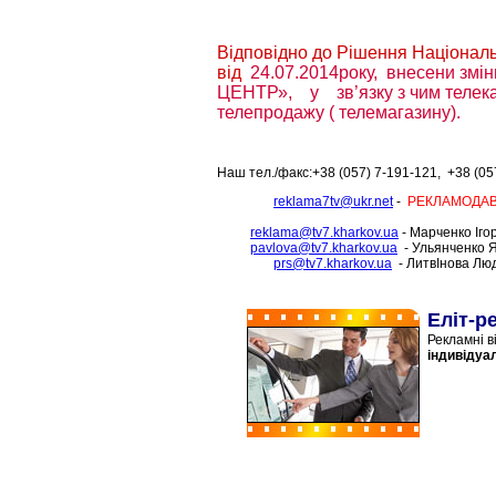
Відповідно до Рішення Національ
від
24.07.2014року,
внесени змі
ЦЕНТР», у зв’язку з чим телека
телепродажу ( телемагазину).
Наш тел./факс:+38 (057) 7-191-121, +38 (05
reklama7tv@ukr.net
-
РЕКЛАМОДА
reklama@tv7.kharkov.ua
- Марченко Іго
pavlova@tv7.kharkov.ua
- Ульянченко 
prs@tv7.kharkov.ua
- ЛитвІнова Лю
Еліт-р
Рекламні в
індивідуа