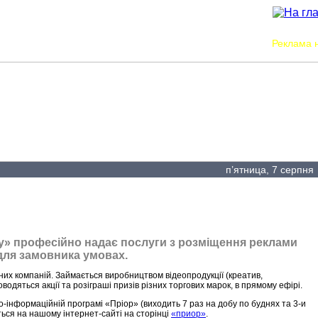
Наші проєкти
Проєкти партнерів
Реклама н
п’ятница, 7 серпн
лу» професійно надає послуги з розміщення реклами
 для замовника умовах.
их компаній. Займається виробництвом відеопродукції (креатив,
одяться акції та розіграші призів різних торгових марок, в прямому ефірі.
-інформаційній програмі «Пріор» (виходить 7 раз на добу по буднях та 3-и
ється на нашому інтернет-сайті на сторінці
«приор»
.