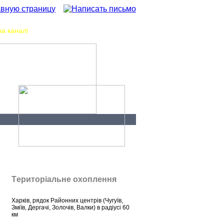
а каналі
Контакти
я
Tериторіальне охоплення
Харків, рядок Районних центрів (Чугуїв,
Зміїв, Дергачі, Золочів, Валки) в радіусі 60
км