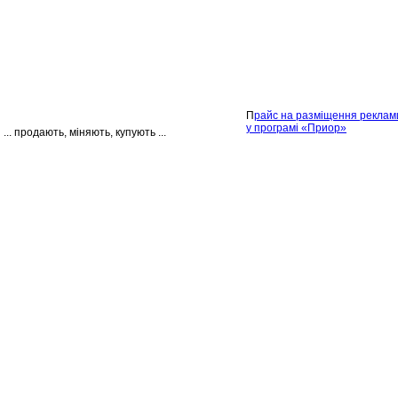
П
райс на разміщення реклам
у програмі «Приор»
 ... продають, міняють, купують ...