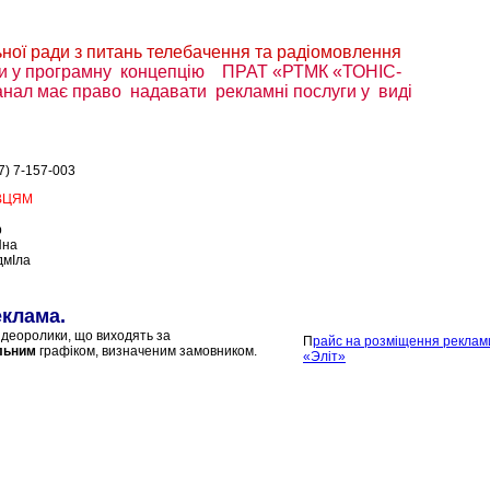
ної ради з питань телебачення та радіомовлення
ни у програмну концепцію ПРАТ «РТМК «ТОНІС-
нал має право надавати рекламні послуги у
виді
7) 7-157-003
ВЦЯМ
р
Яна
дмІла
еклама
.
ідеоролики, що виходять за
П
райс на рoзміщення реклам
льним
графіком, визначеним замовником.
«Эліт»