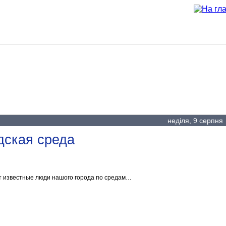
Наші проєкти
Проєкти партнерів
Реклама н
неділя, 9 серпн
дская среда
т известные люди нашого города по средам…