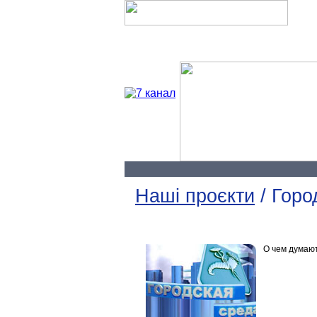
Про нас
Наші проєкти
/ Горо
О чем думаю